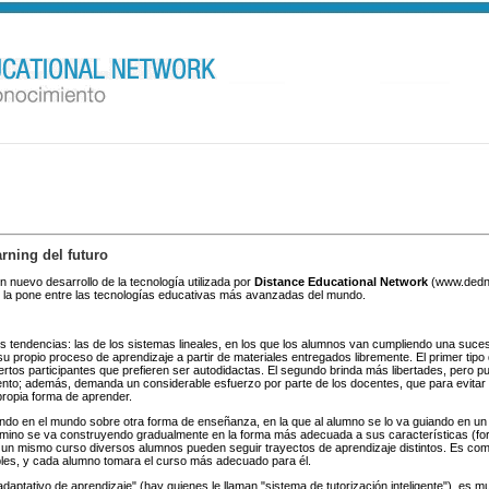
rning del futuro
n nuevo desarrollo de la tecnología utilizada por
Distance Educational Network
(www.dednet
o la pone entre las tecnologías educativas más avanzadas del mundo.
 tendencias: las de los sistemas lineales, en los que los alumnos van cumpliendo una sucesió
 propio proceso de aprendizaje a partir de materiales entregados libremente. El primer tipo
iertos participantes que prefieren ser autodidactas. El segundo brinda más libertades, pero
nto; además, demanda un considerable esfuerzo por parte de los docentes, que para evitar 
propia forma de aprender.
do en el mundo sobre otra forma de enseñanza, en la que al alumno se lo va guiando en un
 camino se va construyendo gradualmente en la forma más adecuada a sus características (fo
n un mismo curso diversos alumnos pueden seguir trayectos de aprendizaje distintos. Es co
les, y cada alumno tomara el curso más adecuado para él.
aptativo de aprendizaje" (hay quienes le llaman "sistema de tutorización inteligente"), es muy