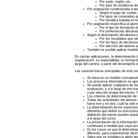
Por sede, región, etc.
Por país de residencia de
Por asignación condicionada a las 
Según el pago de cuotas (
Por tipos de contenidos q
Por temática tratada en l
Por asignación específica al alum
Por el tipo de formación d
Por preferencias declarad
Según el desempeño del alumno en 
Por los resultados que o
Por los tipos de decision
Por elección del alumno a
También es posible aplicar modelo
En ciertas aplicaciones, la determinación
organización, su especialidad, su formaci
largo del camino, a partir del desempeño 
Las características principales de este si
Se basa en un modelo conceptual a
Los procesos informáticos se aju
Se puede aplicar cualquiera de lo
evaluación, y a lo largo de ese t
o por elección propia del mismo. 
Los criterios de determinación de
Todas las actividades del alumno 
fuera ese y no otro, cuál ha sido
La determinación de los trayectos
elemento que define su estructura.
definición del mismo pueden queda
a lo largo del curso.
La presentación de la información
continuará a medida que vaya ava
En los casos en que la determinaci
diferente, para experimentar dive
Salvo que se establezca algún tip