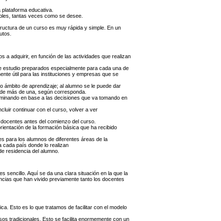
a plataforma educativa.
ibles, tantas veces como se desee.
structura de un curso es muy rápida y simple. En un
utos.
a adquirir, en función de las actividades que realizan
de estudio preparados especialmente para cada una de
nte útil para las instituciones y empresas que se
 ámbito de aprendizaje; al alumno se le puede dar
o de más de una, según corresponda.
erminando en base a las decisiones que va tomando en
luir continuar con el curso, volver a ver
 docentes antes del comienzo del curso.
rientación de la formación básica que ha recibido
es para los alumnos de diferentes áreas de la
a cada país donde lo realizan
de residencia del alumno.
 sencillo. Aquí se da una clara situación en la que la
ncias que han vivido previamente tanto los docentes
ica. Esto es lo que tratamos de facilitar con el modelo
sos tradicionales. Esto se facilita enormemente con un