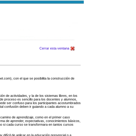
Cerrar esta ventana
.com), con el que se posibilita la construcción de
n de actividades, y la de los sistemas libres, en los
 de proceso es sencillo para los docentes y alumnos,
 puede ser confuso para los participantes acostumbrados
tal confusión deben ir guiando a cada alumno a su
 camino de aprendizaje, como en el primer caso
rma de aprender, expectativas, conocimientos básicos,
mo si cada curso se transformara en tantos cursos
 difícil de aplicar en la educación presencial o a