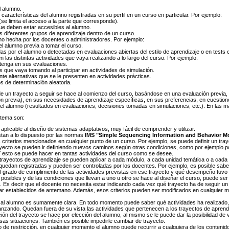
l alumno.
características del alumno registradas en su perfil en un curso en particular. Por ejemplo:
se limita el acceso a la parte que corresponde).
ue deben estar accesibles al alumno.
os diferentes grupos de aprendizaje dentro de un curso.
no hecha por los docentes o administradores. Por ejemplo:
el alumno previa a tomar el curso.
as por el alumno o detectadas en evaluaciones abiertas del estilo de aprendizaje o en tests 
las distintas actividades que vaya realizando a lo largo del curso. Por ejemplo:
btenga en sus evaluaciones.
es que vaya tomando al participar en actividades de simulación.
nte alternativas que se le presenten en actividades prácticas.
s de determinación aleatoria.
 de un trayecto a seguir se hace al comienzo del curso, basándose en una evaluación previa, 
ón previa), en sus necesidades de aprendizaje específicas, en sus preferencias, en cuestione
del alumno (resultados en evaluaciones, decisiones tomadas en simulaciones, etc.). En las 
stema son:
plicable al diseño de sistemas adaptativos, muy fácil de comprender y utilizar.
stan a lo dispuesto por las normas
IMS "Simple Sequencing Information and Behavior M
s criterios mencionados en cualquier punto de un curso. Por ejemplo, se puede definir un tra
rayecto se pueden ir definiendo nuevos caminos según otras condiciones, como por ejemplo po
Y esto se puede hacer en tantas actividades del curso como se desee.
 trayectos de aprendizaje se pueden aplicar a cada módulo, a cada unidad temática o a cada 
quedan registradas y pueden ser controladas por los docentes. Por ejemplo, es posible sab
 el grado de cumplimiento de las actividades previstas en ese trayecto y qué desempeño tuvo 
 posibles y de las condiciones que llevan a uno u otro se hace al diseñar el curso, puede se
 Es decir que el docente no necesita estar indicando cada vez qué trayecto ha de seguir un a
r establecidos de antemano. Además, esos criterios pueden ser modificados en cualquier mom
 al alumno es sumamente clara. En todo momento puede saber qué actividades ha realizado, c
nzando. Quedan fuera de su vista las actividades que pertenecen a los trayectos de aprendi
ón del trayecto se hace por elección del alumno, al mismo se le puede dar la posibilidad de v
rsas situaciones. También es posible impedirle cambiar de trayecto.
o de restricción, en cualquier momento el alumno puede recurrir a cualquiera de los contenido