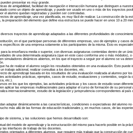
e pueden presentar es muy grande.
ticas de amigabilidad, facilidad de navegación e interacción humana que distinguen a nuestr
atado como un objeto de aprendizaje, y puede ser usado en uno o más de los trayectos pos
por el alumno quedan registradas y pueden ser controladas.
ectos de aprendizaje, una vez planificada, es muy fácil de realizar. La construcción de la e
, la preparación del elemento que define esa estructura se puede hacer en unos 10 a 20 min
iversos trayectos de aprendizaje adaptados a las diferentes profundidades de conocimientos 
nstitución, en el que participan personas de diferentes empresas, uso de ejemplos y casos 
les específicos de una empresa solamente a los participantes de la misma. Esto es especialme
para la enseñanza media o superior, con diversas asignaturas contenidas dentro de un único
tividades de una determinada asignatura (que en este caso conforma uno o más módulos), 
n simuladores dinámicos abiertos, en los que el trayecto a seguir por el alumno se va det
ón.
que ha de realizar el alumno según los resultados obtenidos en una evaluación. Esto puede inc
un trabajo adicional, realizar consultas a los docentes, etc.
ecto de aprendizaje basada en los resultados de una evaluación realizada al alumno por los
tes actividades prácticas, ejemplos, casos de estudio, evaluaciones y contenidos, según la o
ca, etc.).
rsos en los que los ejemplos, las actividades prácticas y los casos de estudio sean diferent
den aplicar las empresas multinacionales para adaptar el curso de formación de su personal 
liza internacionalmente, estudio de la legislación y jurisprudencia correspondientes al país 
dan adaptar dinámicamente a las características, condiciones o expectativas del alumno no es
mucho más allá de las formas de educación tradicionales y, en muchos casos, de las experie
 tipo de sistema, y las soluciones que hemos desarrollado son:
ptual del modelo de aprendizaje y la estructuración del mismo para hacerlo posible en la práct
 las interfaces de trabajo de los docentes.
ntenidos orientados a diferentes alumnos, que requiere más trabajo que la construcción de cur