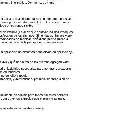
cnología informática. De hecho, se viene
ultado la aplicación de este tipo de enfoque, pues las
un concepto innovador como lo es el de los sistemas
ndose en patrones rígidos.
al de estudio (es decir que combina los dos enfoques
atisfacción de los alumnos. Sin embargo, hemos visto
vanzados en técnicas didácticas podría limitar la
r al servicio de la pedagogía, y permitir a los
la aplicación de sistemas adaptativos de aprendizaje.
SCORM) y qué aspectos de las mismas agregan valor
ud y flexibilidad necesarias para generar verdaderos
los educadores.
uy sencillo y rápido.
ación, y determinar el potencial de fallas a fin de
ualmente disponible para todos nuestros partners
 va construyendo a medida que el alumno avanza,
iera de los siguientes criterios: