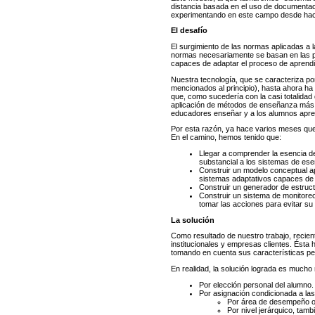
distancia basada en el uso de documentació
experimentando en este campo desde hace al
El desafío
El surgimiento de las normas aplicadas a l
normas necesariamente se basan en las prác
capaces de adaptar el proceso de aprendiza
Nuestra tecnología, que se caracteriza po
mencionados al principio), hasta ahora ha 
que, como sucedería con la casi totalidad
aplicación de métodos de enseñanza más evo
educadores enseñar y a los alumnos apre
Por esta razón, ya hace varios meses que 
En el camino, hemos tenido que:
Llegar a comprender la esencia d
substancial a los sistemas de es
Construir un modelo conceptual ap
sistemas adaptativos capaces de 
Construir un generador de estruct
Construir un sistema de monitoreo 
tomar las acciones para evitar su
La solución
Como resultado de nuestro trabajo, recie
institucionales y empresas clientes. Ésta
tomando en cuenta sus características pe
En realidad, la solución lograda es mucho 
Por elección personal del alumno.
Por asignación condicionada a las 
Por área de desempeño o
Por nivel jerárquico, tam