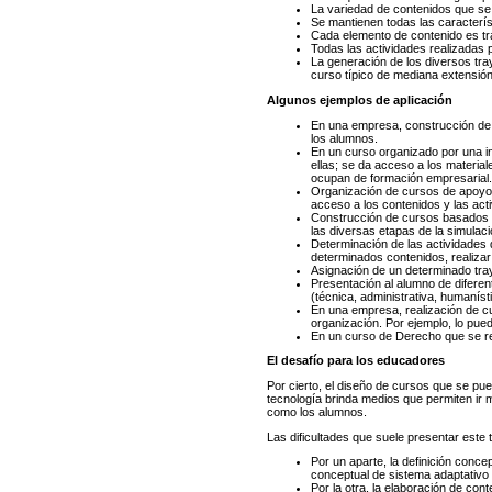
La variedad de contenidos que s
Se mantienen todas las caracterís
Cada elemento de contenido es tr
Todas las actividades realizadas 
La generación de los diversos tray
curso típico de mediana extensión
Algunos ejemplos de aplicación
En una empresa, construcción de d
los alumnos.
En un curso organizado por una i
ellas; se da acceso a los materia
ocupan de formación empresarial.
Organización de cursos de apoyo 
acceso a los contenidos y las ac
Construcción de cursos basados e
las diversas etapas de la simulaci
Determinación de las actividades 
determinados contenidos, realizar 
Asignación de un determinado tray
Presentación al alumno de diferen
(técnica, administrativa, humanísti
En una empresa, realización de cu
organización. Por ejemplo, lo pue
En un curso de Derecho que se rea
El desafío para los educadores
Por cierto, el diseño de cursos que se pue
tecnología brinda medios que permiten ir 
como los alumnos.
Las dificultades que suele presentar este
Por un aparte, la definición conce
conceptual de sistema adaptativo y
Por la otra, la elaboración de co