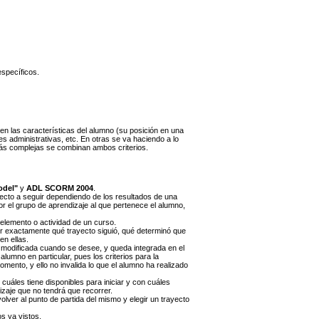
específicos.
en las características del alumno (su posición en una
s administrativas, etc. En otras se va haciendo a lo
más complejas se combinan ambos criterios.
odel"
y
ADL SCORM 2004
.
yecto a seguir dependiendo de los resultados de una
r el grupo de aprendizaje al que pertenece el alumno,
elemento o actividad de un curso.
er exactamente qué trayecto siguió, qué determinó que
en ellas.
r modificada cuando se desee, y queda integrada en el
lumno en particular, pues los criterios para la
ento, y ello no invalida lo que el alumno ha realizado
uáles tiene disponibles para iniciar y con cuáles
zaje que no tendrá que recorrer.
olver al punto de partida del mismo y elegir un trayecto
s ya vistos.