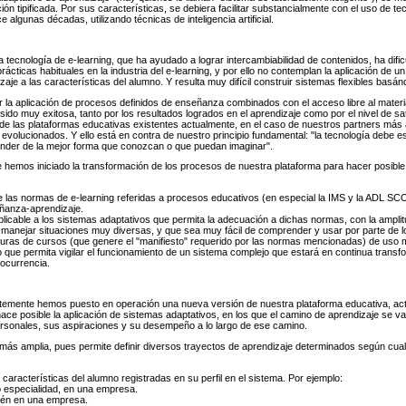
n tipificada. Por sus características, se debiera facilitar substancialmente con el uso de te
gunas décadas, utilizando técnicas de inteligencia artificial.
a tecnología de e-learning, que ha ayudado a lograr intercambiabilidad de contenidos, ha dific
ticas habituales en la industria del e-learning, y por ello no contemplan la aplicación de 
je a las características del alumno. Y resulta muy difícil construir sistemas flexibles basá
r la aplicación de procesos definidos de enseñanza combinados con el acceso libre al materi
sido muy exitosa, tanto por los resultados logrados en el aprendizaje como por el nivel de s
 de las plataformas educativas existentes actualmente, en el caso de nuestros partners más a
lucionados. Y ello está en contra de nuestro principio fundamental: "la tecnología debe esta
nder de la mejor forma que conozcan o que puedan imaginar".
hemos iniciado la transformación de los procesos de nuestra plataforma para hacer posible 
e las normas de e-learning referidas a procesos educativos (en especial la IMS y la ADL 
eñanza-aprendizaje.
licable a los sistemas adaptativos que permita la adecuación a dichas normas, con la amplit
manejar situaciones muy diversas, y que sea muy fácil de comprender y usar por parte de 
uras de cursos (que genere el "manifiesto" requerido por las normas mencionadas) de uso m
que permita vigilar el funcionamiento de un sistema complejo que estará en continua transform
 ocurrencia.
ntemente hemos puesto en operación una nueva versión de nuestra plataforma educativa, act
 hace posible la aplicación de sistemas adaptativos, en los que el camino de aprendizaje se
rsonales, sus aspiraciones y su desempeño a lo largo de ese camino.
más amplia, pues permite definir diversos trayectos de aprendizaje determinados según cualqu
características del alumno registradas en su perfil en el sistema. Por ejemplo:
 especialidad, en una empresa.
bién en una empresa.