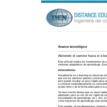
Avance tecnológico
Abriendo el camino hacia el e-lea
Este artículo explica los fundamentos de u
sistemas adaptativos de aprendizaje. Est
Antecedentes
Actualmente en e-learning se observan dos
que son los alumnos quienes construyen su
pero puede resultar un poco rígido para c
a construir sistemáticamente su conocimie
propio ritmo y de la forma adecuada a su 
Ya hace mucho tiempo que se viene hablan
planteado, pero en vez de ser rígido tal
necesidades de aprendizaje, etc.). Así, e
como trayectos de aprendizaje sean posib
Este modelo, al que llamaremos "sistema ad