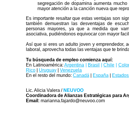
segregación de dopamina aumenta mucho más
mayor atención a la canción nueva que repr
Es importante resaltar que estas ventajas son sign
también demuestran las desventajas de escuch
personas mayores, ya que a medida que vamo
asociativa, pudiéndonos equivocar con mayor facili
Así que si eres un adulto joven y emprendedor, 
laboral, aprovecha todas las ventajas que te brind
Tu búsqueda de empleo comienza aquí:
En Latinoamérica:
Argentina
|
Brasil
|
Chile
|
Colo
Rico
|
Uruguay
|
Venezuela
En el resto del mundo:
Canadá
|
España
|
Estados
Lic. Alicia Valera /
NEUVOO
Coordinadora de Alianzas Estratégicas para Ar
Email:
marianna.fajardo@neuvoo.com