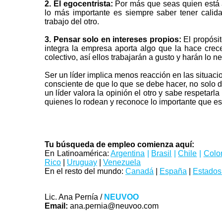
2. El egocentrista:
Por más que seas quien está 
lo más importante es siempre saber tener calid
trabajo del otro.
3. Pensar solo en intereses propios:
El propósi
integra la empresa aporta algo que la hace crecer
colectivo, así ellos trabajarán a gusto y harán lo n
Ser un líder implica menos reacción en las situacio
consciente de que lo que se debe hacer, no solo
un líder valora la opinión el otro y sabe respetar
quienes lo rodean y reconoce lo importante que es 
Tu búsqueda de empleo comienza aquí:
En Latinoamérica:
Argentina
|
Brasil
|
Chile
|
Colo
Rico
|
Uruguay
|
Venezuela
En el resto del mundo:
Canadá
|
España
|
Estados
Lic. Ana Pernía /
NEUVOO
Email:
ana.pernia@neuvoo.com